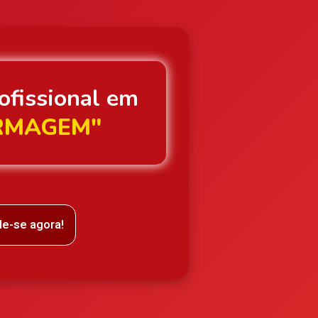
ofissional em
RMAGEM"
le-se agora!