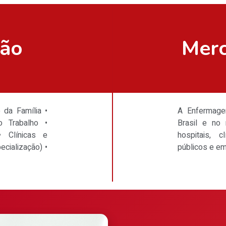
ção
Merc
 da Família •
A Enfermag
 Trabalho •
Brasil e no
 Clínicas e
hospitais, c
cialização) •
públicos e e