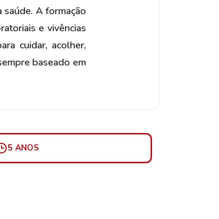
à saúde. A formação
atoriais e vivências
ra cuidar, acolher,
, sempre baseado em
5 ANOS