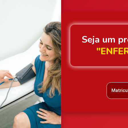
Seja um pr
"ENFE
Matricu