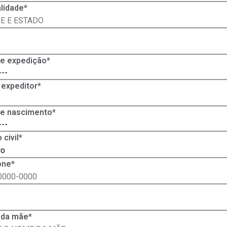
lidade*
de expedição*
 expeditor*
de nascimento*
 civil*
one*
da mãe*