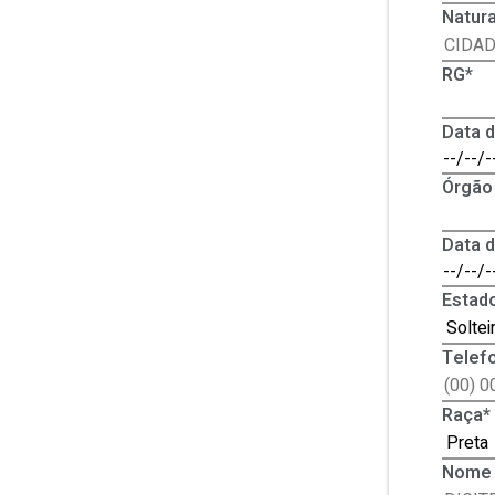
Natura
RG*
Data 
Órgão
Data 
Estado
Telef
Raça*
Nome 