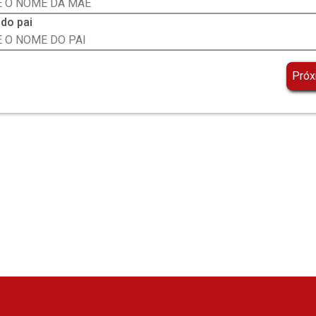
do pai
Próx