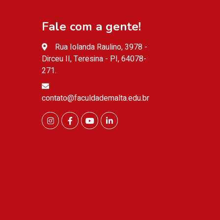
Fale com a gente!
Rua Iolanda Raulino, 3978 -
Dirceu II, Teresina - PI, 64078-
271.
contato@faculdademalta.edu.br